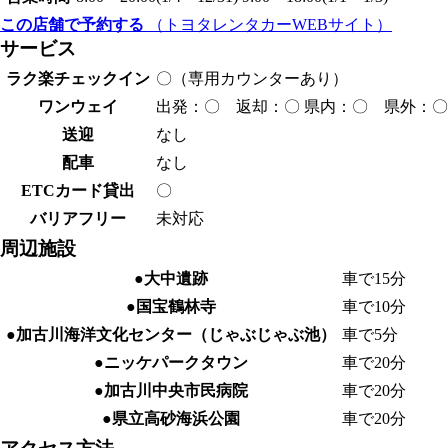
この店舗で予約する
（トヨタレンタカーWEBサイト）
サービス
ラク楽チェックイン
〇（専用カウンターあり）
ワンウェイ
出発：〇 返却：〇 県内：〇 県外：〇
送迎
なし
配車
なし
ETCカード貸出
〇
バリアフリー
未対応
周辺施設
●大中遺跡
車で15分
●国宝鶴林寺
車で10分
●加古川海洋文化センター（じゃぶじゃぶ池）
車で5分
●ニッケパークタウン
車で20分
●加古川中央市民病院
車で20分
●県立高砂海浜公園
車で20分