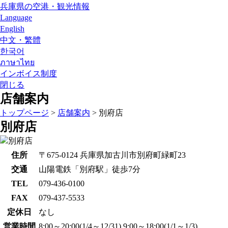
兵庫県の空港・観光情報
Language
English
中文・繁體
한국어
ภาษาไทย
インボイス制度
閉じる
店舗案内
トップページ
>
店舗案内
>
別府店
別府店
住所
〒675-0124 兵庫県加古川市別府町緑町23
交通
山陽電鉄「別府駅」徒歩7分
TEL
079-436-0100
FAX
079-437-5533
定休日
なし
営業時間
8:00～20:00(1/4～12/31) 9:00～18:00(1/1～1/3)