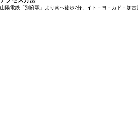
アクセス方法
山陽電鉄「別府駅」より南へ徒歩7分、イト－ヨ－カド－加古