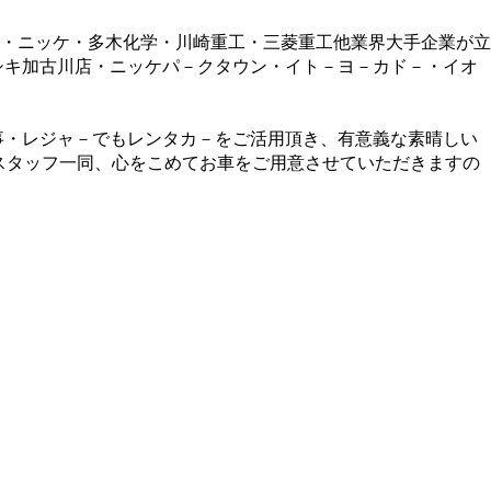
・ニッケ・多木化学・川崎重工・三菱重工他業界大手企業が立
シキ加古川店・ニッケパ－クタウン・イト－ヨ－カド－・イオ
事・レジャ－でもレンタカ－をご活用頂き、有意義な素晴しい
 スタッフ一同、心をこめてお車をご用意させていただきますの