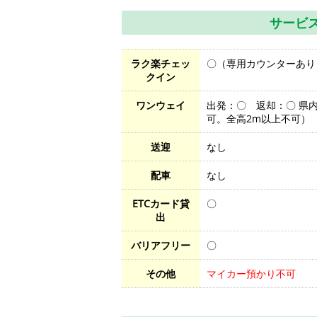
サービ
ラク楽チェッ
〇（専用カウンターあり
クイン
ワンウェイ
出発：〇 返却：〇 県内
可。全高2m以上不可）
送迎
なし
配車
なし
ETCカード貸
〇
出
バリアフリー
〇
その他
マイカー預かり不可