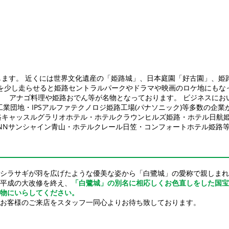
します。 近くには世界文化遺産の「姫路城」、日本庭園「好古園」、姫
車を少し走らせると姫路セントラルパークやドラマや映画のロケ地にもな
、 アナゴ料理や姫路おでん等が名物となっております。 ビジネスにお
工業団地・IPSアルファテクノロジ姫路工場(パナソニック)等多数の企
路キャッスルグラリオホテル・ホテルクラウンヒルズ姫路・ホテル日航
NNサンシャイン青山・ホテルクレール日笠・コンフォートホテル姫路
シラサギが羽を広げたような優美な姿から「白鷺城」の愛称で親しまれ
平成の大改修を終え、
「白鷺城」の別名に相応しくお色直しをした国宝
物にいらしてください。
お客様のご来店をスタッフ一同心よりお待ち致しております。