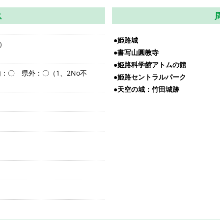
ス
●姫路城
）
●書写山圓教寺
●姫路科学館アトムの館
：〇 県外：〇（1、2No不
●姫路セントラルパーク
●天空の城：竹田城跡