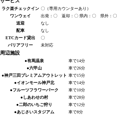
サービス
ラク楽チェックイン
〇（専用カウンターあり）
ワンウェイ
出発：〇 返却：〇 県内：〇 県外：〇
送迎
なし
配車
なし
ETCカード貸出
〇
バリアフリー
未対応
周辺施設
●有馬温泉
車で14分
●六甲山
車で26分
●神戸三田プレミアムアウトレット
車で15分
●イオンモール神戸北
車で14分
●フルーツフラワーパーク
車で10分
●しあわせの村
車で28分
●二郎のいちご狩り
車で12分
●あじさいスタジアム
車で8分