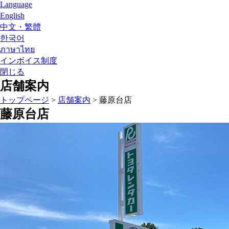
Language
English
中文・繁體
한국어
ภาษาไทย
インボイス制度
閉じる
店舗案内
トップページ
>
店舗案内
>
藤原台店
藤原台店