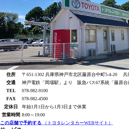
住所
〒651-1302 兵庫県神戸市北区藤原台中町5-4-2
交通
神戸電鉄「岡場駅」より 阪急バス67系統「藤原台
TEL
078-982-9100
FAX
078-982-4500
定休日
年始1月1日から1月3日まで休業
営業時間
8:00～19:00
この店舗で予約する
（トヨタレンタカーWEBサイト）