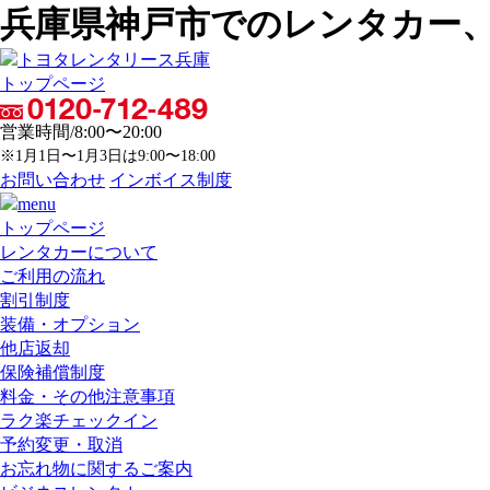
兵庫県神戸市でのレンタカー
トップページ
営業時間/8:00〜20:00
※1月1日〜1月3日は9:00〜18:00
お問い合わせ
インボイス制度
トップページ
レンタカーについて
ご利用の流れ
割引制度
装備・オプション
他店返却
保険補償制度
料金・その他注意事項
ラク楽チェックイン
予約変更・取消
お忘れ物に関するご案内