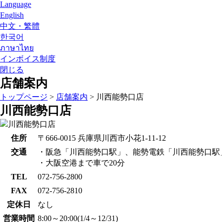
Language
English
中文・繁體
한국어
ภาษาไทย
インボイス制度
閉じる
店舗案内
トップページ
>
店舗案内
>
川西能勢口店
川西能勢口店
住所
〒666-0015 兵庫県川西市小花1-11-12
交通
・阪急「川西能勢口駅」、能勢電鉄「川西能勢口駅
・大阪空港まで車で20分
TEL
072-756-2800
FAX
072-756-2810
定休日
なし
営業時間
8:00～20:00(1/4～12/31)