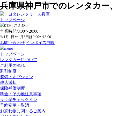
兵庫県神戸市でのレンタカー
トップページ
営業時間/8:00〜20:00
※1月1日〜1月3日は9:00〜18:00
お問い合わせ
インボイス制度
トップページ
レンタカーについて
ご利用の流れ
割引制度
装備・オプション
他店返却
保険補償制度
料金・その他注意事項
ラク楽チェックイン
予約変更・取消
お忘れ物に関するご案内