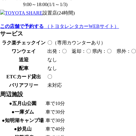
9:00～18:00(1/1～1/3)
設置店(24時間)
この店舗で予約する
（トヨタレンタカーWEBサイト）
サービス
ラク楽チェックイン
〇（専用カウンターあり）
ワンウェイ
出発：〇 返却：〇 県内：〇 県外：〇（
送迎
なし
配車
なし
ETCカード貸出
〇
バリアフリー
未対応
周辺施設
●五月山公園
車で10分
●一庫ダム
車で30分
●知明湖キャンプ場
車で30分
●妙見山
車で40分